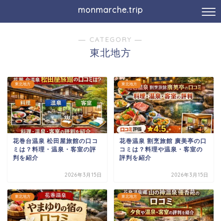
monmarche.trip
― CATEGORY ―
東北地方
東北地方
東北地方
花巻台温泉 松田屋旅館の口コ
花巻温泉 割烹旅館 廣美亭の口
ミは？料理・温泉・客室の評
コミは？料理や温泉・客室の
判を紹介
評判を紹介
2026年3月15日
2026年3月15日
東北地方
東北地方