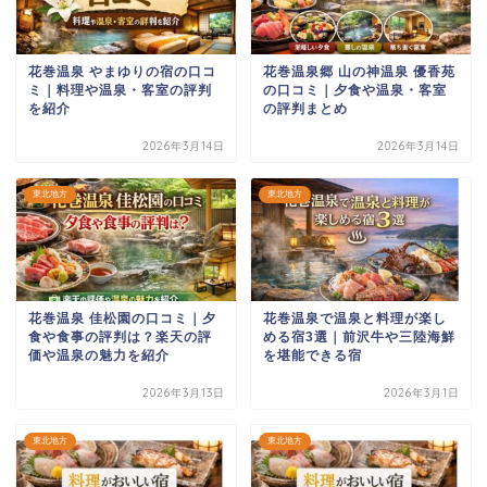
花巻温泉 やまゆりの宿の口コ
花巻温泉郷 山の神温泉 優香苑
ミ｜料理や温泉・客室の評判
の口コミ｜夕食や温泉・客室
を紹介
の評判まとめ
2026年3月14日
2026年3月14日
東北地方
東北地方
花巻温泉 佳松園の口コミ｜夕
花巻温泉で温泉と料理が楽し
食や食事の評判は？楽天の評
める宿3選｜前沢牛や三陸海鮮
価や温泉の魅力を紹介
を堪能できる宿
2026年3月13日
2026年3月1日
東北地方
東北地方