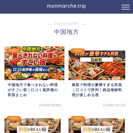
monmarche.trip
― CATEGORY ―
中国地方
中国地方
中国地方
中国地方で食べきれない料理
鳥取で料理が豪華すぎる民宿
がすごい宿｜口コミ高評価の
｜口コミで評判！絶品海鮮料
民宿まとめ
理が楽しめる宿
2026年3月18日
2026年2月13日
中国地方
中国地方