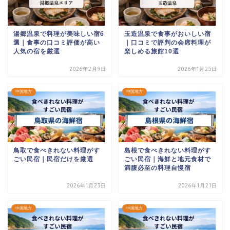
湯郷温泉で料理が美味しい宿6
玉造温泉で食事がおいしい宿
選｜食事の口コミ評価が高い
｜口コミで評判の会席料理が
人気の宿を厳選
楽しめる旅館10選
2026年2月9日
2026年1月25日
中国地方
中国地方
鳥取で食べきれない料理がす
島根で食べきれない料理がす
ごい民宿｜民宿だけを厳選
ごい民宿｜海鮮と地元食材で
満腹必至の料理自慢宿
2026年1月23日
2026年1月21日
中国地方
中国地方